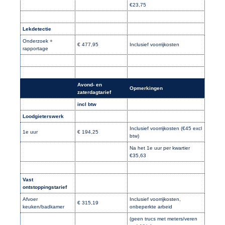
€23,75
Lekdetectie
Onderzoek +
€ 477,95
Inclusief voorrijkosten
rapportage
Avond- en
Opmerkingen
zaterdagtarief
incl btw
Loodgieterswerk
Inclusief voorrijkosten (€45 excl
1e uur
€ 194,25
btw)
Na het 1e uur per kwartier
€35,63
Vast
ontstoppingstarief
Afvoer
Inclusief voorrijkosten,
€ 315,19
keuken/badkamer
onbeperkte arbeid
(geen trucs met meters/veren