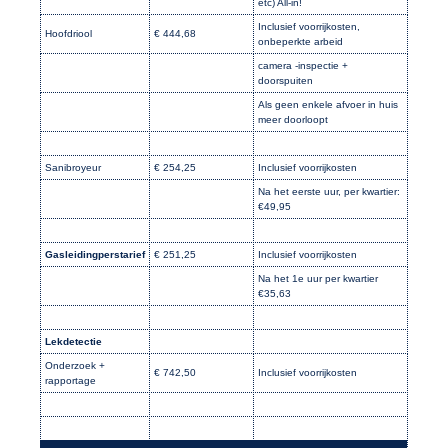
etc) All-in!
Inclusief voorrijkosten,
Hoofdriool
€ 444,68
onbeperkte arbeid
camera -inspectie +
doorspuiten
Als geen enkele afvoer in huis
meer doorloopt
Sanibroyeur
€ 254,25
Inclusief voorrijkosten
Na het eerste uur, per kwartier:
€49,95
Gasleidingperstarief
€ 251,25
Inclusief voorrijkosten
Na het 1e uur per kwartier
€35,63
Lekdetectie
Onderzoek +
€ 742,50
Inclusief voorrijkosten
rapportage