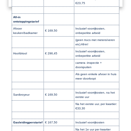
€23,75
All-in
ontstoppingstarief
Afvoer
Inclusief voorrijkosten,
€ 169,50
keuken/badkamer
onbeperkte arbeid
(geen trucs met meters/veren
etc) All-in!
Inclusief voorrijkosten,
Hoofdriool
€ 296,45
onbeperkte arbeid
camera -inspectie +
doorspuiten
Als geen enkele afvoer in huis
meer doorloopt
Inclusief voorrijkosten, na het
Sanibroyeur
€ 169,50
eerste uur
Na het eerste uur, per kwartier:
€33,30
Gasleidingperstarief
€ 167,50
Inclusief voorrijkosten
Na het 1e uur per kwartier