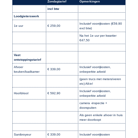
Zondagtarief
Opmerkingen
incl btw
Loodgieterswerk
Inclusief voorrijkosten (€59,90
1e uur
€ 259,00
excl btw)
Na het 1e uur per kwartier
€47,50
Vast
ontstoppingstarief
Afvoer
Inclusief voorrijkosten,
€ 339,00
keuken/badkamer
onbeperkte arbeid
(geen trucs met meters/veren
etc) All-in!
Inclusief voorrijkosten,
Hoofdriool
€ 592,90
onbeperkte arbeid
camera -inspectie +
doorspuiten
Als geen enkele afvoer in huis
meer doorloopt
Sanibroyeur
€ 339,00
Inclusief voorrijkosten