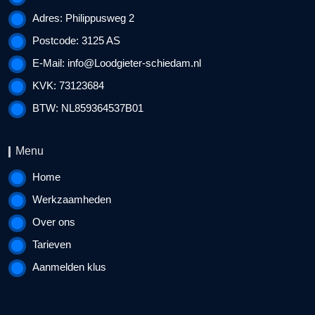
Adres: Philippusweg 2
Postcode: 3125 AS
E-Mail:
info@Loodgieter-schiedam.nl
KVK: 73123684
BTW: NL859364537B01
Menu
Home
Werkzaamheden
Over ons
Tarieven
Aanmelden klus