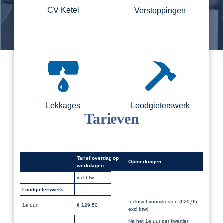
CV Ketel
Verstoppingen
Lekkages
Loodgieterswerk
Tarieven
Tarief overdag op
Opmerkingen
werkdagen
incl btw
Loodgieterswerk
Dak
Inclusief voorrijkosten (€29,95
1e uur
€ 129,50
excl btw)
Na het 1e uur per kwartier