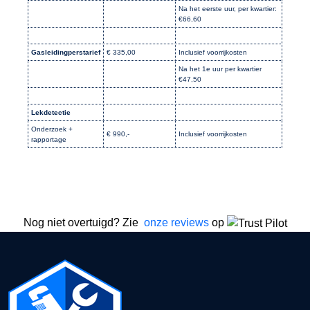
Na het eerste uur, per kwartier:
€66,60
Gasleidingperstarief
€ 335,00
Inclusief voorrijkosten
Na het 1e uur per kwartier
€47,50
Lekdetectie
Onderzoek +
€ 990,-
Inclusief voorrijkosten
rapportage
Nog niet overtuigd? Zie
onze reviews
op